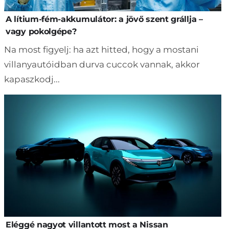
A lítium-fém-akkumulátor: a jövő szent grállja –
vagy pokolgépe?
Na most figyelj: ha azt hitted, hogy a mostani
villanyautóidban durva cuccok vannak, akkor
kapaszkodj...
Eléggé nagyot villantott most a Nissan