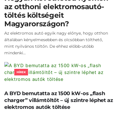
az otthoni elektromosautó-
töltés költségeit
Magyarországon?
Az elektromos autó egyik nagy előnye, hogy otthon
általában kényelmesebben és olcsóbban tölthető,
mint nyilvános töltőn. De ehhez előbb-utóbb
mindenki...
HÍREK
A BYD bemutatta az 1500 kW-os „flash
charger” villámtöltőt – új szintre léphet az
elektromos autók töltése