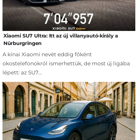
Xiaomi SU7 Ultra: Itt az új villanyautó-király a
Nürburgringen
A kínai Xiaomi nevét eddig főként
okostelefonokról ismerhettük, de most új ligába
lépett: az SU7...