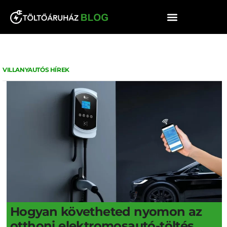
VILLANYAUTÓS HÍREK
Hogyan követheted nyomon az
otthoni elektromosautó-töltés